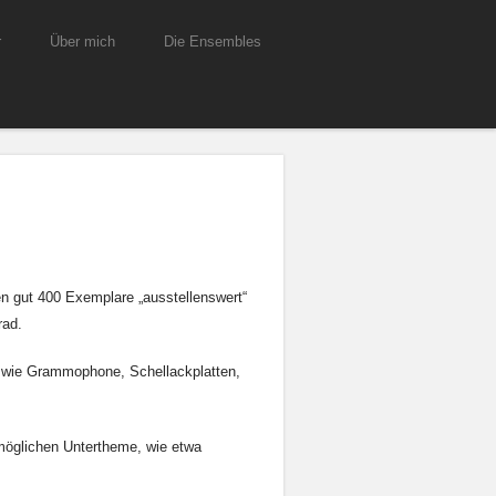
r
Über mich
Die Ensembles
en gut 400 Exemplare „ausstellenswert“
rad.
e wie Grammophone, Schellackplatten,
 möglichen Untertheme, wie etwa