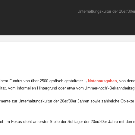
Springe zum Inhalt
Unterhaltungskultur der 20er/30e
Menü
inem Fundus von über 2500 grafisch gestalteter →
Notenausgaben
, von den
alität, vom informellen Hintergrund oder etwa vom „Immer-noch“-Bekanntheitsg
nte zur Unterhaltungskultur der 20er/30er Jahren sowie zahlreiche Objekt
el. Im Fokus steht an erster Stelle der Schlager der 20er/30er Jahre mit den